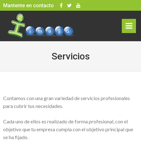
Skip
Mantente en contacto
to
content
rima
ry
Servicios
Men
u
Contamos con una gran variedad de servicios profesionales
para cubrir tus necesidades.
Cada uno de ellos es realizado de forma profesional, con el
objetivo que tu empresa cumpla con el objetivo principal que
se ha fijado.