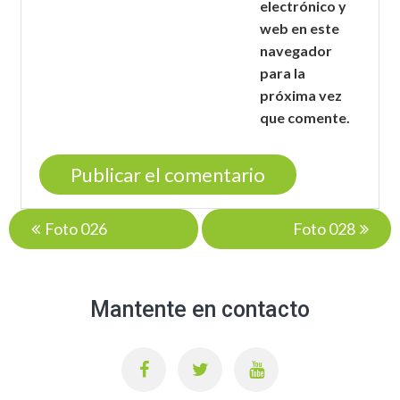
electrónico y
web en este
navegador
para la
próxima vez
que comente.
Navegación
Foto 026
Foto 028
de
entradas
Mantente en contacto